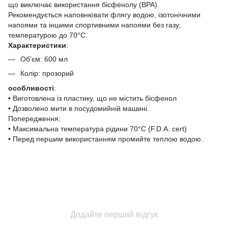
що виключає використання бісфенолу (BPA).
Рекомендується наповнювати флягу водою, ізотонічними
напоями та іншими спортивними напоями без газу,
температурою до 70°С.
Характеристики
:
Об'єм: 600 мл
Колір: прозорий
особливості
:
• Виготовлена із пластику, що не містить бісфенол
• Дозволено мити в посудомийній машині.
Попередження:
• Максимальна температура рідини 70°C (F.D.A. cert)
• Перед першим використанням промийте теплою водою.
Додайте перший відгук