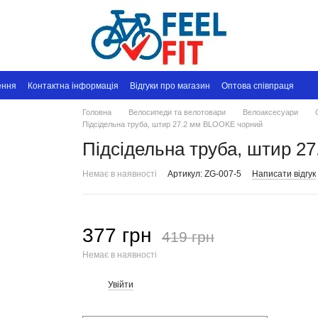
ення
Контактна інформація
Відгуки про магазин
Оптова співпраця
Головна
Велосипеди та велотовари
Велоаксесуари
Підсідельна труба, штир 27.2 мм BLOOKE чорний
Підсідельна труба, штир 2
Немає в наявності
Артикул: ZG-007-5
Написати відгук
377 грн
419 грн
Немає в наявності
Увійти
%