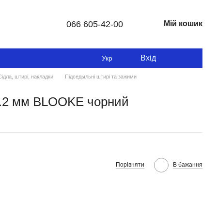
066 605-42-00
Мій кошик
Вхід
Укр
Сідла, штирі, накладки
Підседыльні штирі та зажими
7.2 мм BLOOKE чорний
Порівняти
В бажання