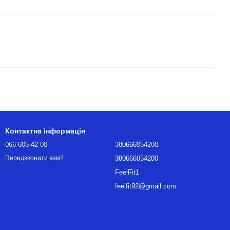
Контактна інформація
066 605-42-00
380666054200
380666054200
Передзвонити вам?
FeelFit1
feelfit92@gmail.com