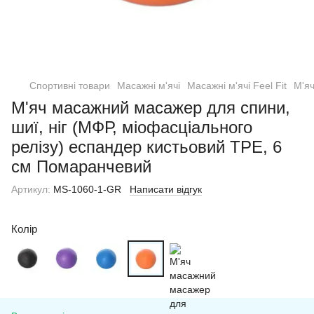
Спортивні товари
Масажні м'ячі
Масажні м'ячі Feel Fit
М'яч
М'яч масажний масажер для спини,
шиї, ніг (МФР, міофасціального
релізу) еспандер кистьовий TPE, 6
см Помаранчевий
Артикул:
MS-1060-1-GR
Написати відгук
Колір