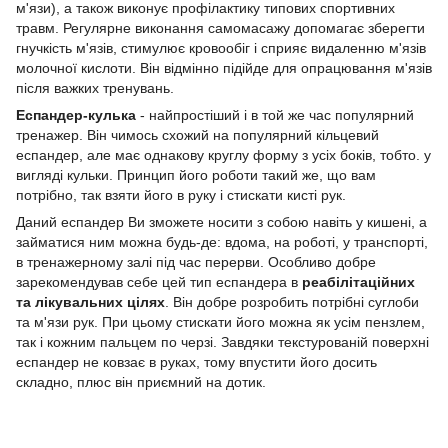
м'язи), а також виконує профілактику типових спортивних
травм. Регулярне виконання самомасажу допомагає зберегти
гнучкість м'язів, стимулює кровообіг і сприяє видаленню м'язів
молочної кислоти. Він відмінно підійде для опрацювання м'язів
після важких тренувань.
Еспандер-кулька
- найпростіший і в той же час популярний
тренажер. Він чимось схожий на популярний кільцевий
еспандер, але має однакову круглу форму з усіх боків, тобто. у
вигляді кульки. Принцип його роботи такий же, що вам
потрібно, так взяти його в руку і стискати кисті рук.
Даний еспандер Ви зможете носити з собою навіть у кишені, а
займатися ним можна будь-де: вдома, на роботі, у транспорті,
в тренажерному залі під час перерви. Особливо добре
зарекомендував себе цей тип еспандера в
реабілітаційних
та лікувальних цілях
. Він добре розробить потрібні суглоби
та м'язи рук. При цьому стискати його можна як усім пензлем,
так і кожним пальцем по черзі. Завдяки текстурованій поверхні
еспандер не ковзає в руках, тому впустити його досить
складно, плюс він приємний на дотик.