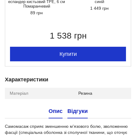
еспандер кистьовий TPE, 6 см
синій
е
Помаранчевий
1 449 грн
89 грн
1 538 грн
Купити
Характеристики
Матеріал
Резина
Опис
Відгуки
Самомасаж сприяє зменшенню м'язового болю, зволоженню
фасції (спеціальна оболонка зі сполучної тканини, що оточує