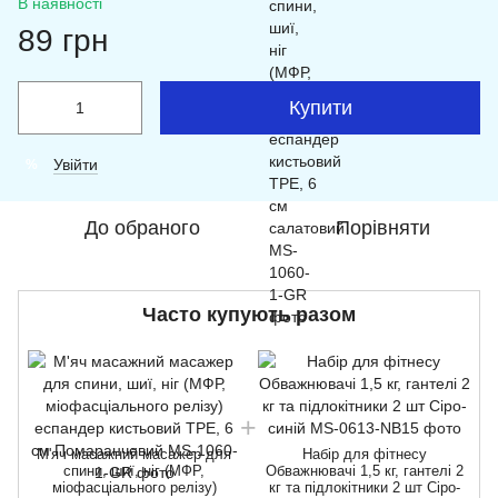
В наявності
89 грн
Купити
Увійти
%
До обраного
Порівняти
Часто купують разом
М'яч масажний масажер для
Набір для фітнесу
спини, шиї, ніг (МФР,
Обважнювачі 1,5 кг, гантелі 2
міофасціального релізу)
кг та підлокітники 2 шт Сіро-