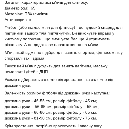
Загальні характеристики м'ячів для фітнесу:
Діаметр (см): 65
Матеріал: ПВХ+силікон
Антирозрив: є
Фітбол (або інакше м'яч для фітнесу) - це чудовий снаряд для
підтримки вашого тіла підтягнутим. Ви виконуєте вправи у
хисткому положенні, що змушуєте Вас ще й утримувати
рівновагу. А це додаткове навантаження на м'язи
М'яч, який відмінно підійде для занять спортом, фітнесом як у
спортзалі так і вдома.
Також цей м'яч підходить для занять вагітним, масажу
немовлят і дітей з ДЦП.
Розмір підбирають залежно від зростання, та залежно від
довжини руки.
Залежність розміру фітболу від довжини руки наступна:
довжина руки - 46-55 см, розмір фітболу - 45 см;
довжина руки – 56-65 см, розмір фітболу – 55 см;
довжина руки - 66-80 см, розмір фітболу - 65 см;
довжина руки - 81-90 см, розмір фітболу - 75 см.
Крім зростання, потрібно враховувати і власну вагу.