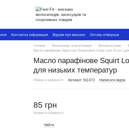
ення
Контактна інформація
Відгуки про магазин
Оптова співпраця
Головна
Велосипеди та велотовари
Велоаксесуари
Масло парафінове Squirt Low-Temperature Chain Lube 15 мл / дл
Масло парафінове Squirt Lo
для низьких температур
Немає в наявності
Артикул: SQ-072
Написати відгук
85 грн
Немає в наявності
Увійти
%