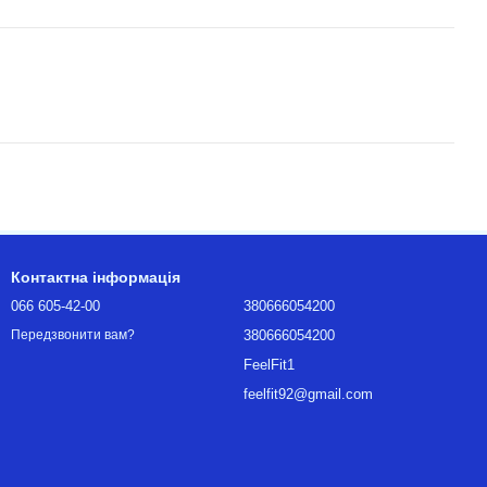
Контактна інформація
066 605-42-00
380666054200
380666054200
Передзвонити вам?
FeelFit1
feelfit92@gmail.com