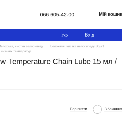
066 605-42-00
Мій кошик
Вхід
Укр
Велохімія, чистка велосипеду
Велохімія, чистка велосипеду Squirt
я низьких температур
w-Temperature Chain Lube 15 мл /
Порівняти
В бажання