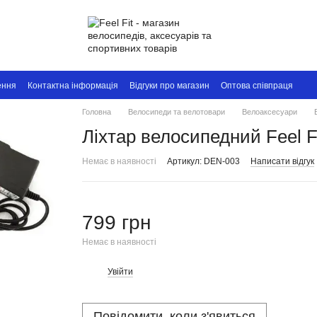
ення
Контактна інформація
Відгуки про магазин
Оптова співпраця
Головна
Велосипеди та велотовари
Велоаксесуари
Ліхтар велосипедний Feel F
Немає в наявності
Артикул: DEN-003
Написати відгук
799 грн
Немає в наявності
Увійти
%
Повідомити, коли з'явиться