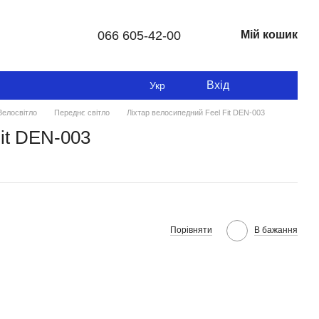
066 605-42-00
Мій кошик
Вхід
Укр
Велосвітло
Переднє світло
Ліхтар велосипедний Feel Fit DEN-003
it DEN-003
Порівняти
В бажання