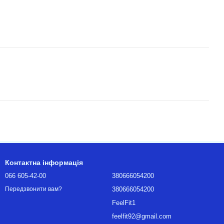
Контактна інформація
066 605-42-00
380666054200
380666054200
Передзвонити вам?
FeelFit1
feelfit92@gmail.com