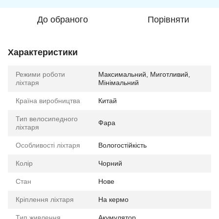
До обраного
Порівняти
Характеристики
Режими роботи
Максимальний, Миготливий,
ліхтаря
Мінімальний
Країна виробництва
Китай
Тип велосипедного
Фара
ліхтаря
Особливості ліхтаря
Вологостійкість
Колір
Чорний
Стан
Нове
Кріплення ліхтаря
На кермо
Тип живлення
Акумулятор