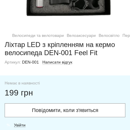
Велосипеди та велотовари
Велоаксесуари
Велосвітло
Пер
Ліхтар LED з кріпленням на кермо
велосипеда DEN-001 Feel Fit
Артикул:
DEN-001
Написати відгук
Немає в наявності
199 грн
Повідомити, коли з'явиться
Увійти
%