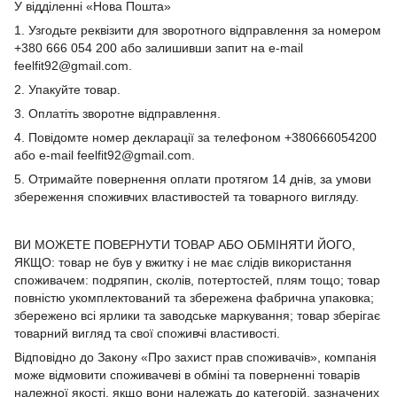
У відділенні «Нова Пошта»
1. Узгодьте реквізити для зворотного відправлення за номером
+380 666 054 200 або залишивши запит на e-mail
feelfit92@gmail.com.
2. Упакуйте товар.
3. Оплатіть зворотне відправлення.
4. Повідомте номер декларації за телефоном +380666054200
або e-mail feelfit92@gmail.com.
5. Отримайте повернення оплати протягом 14 днів, за умови
збереження споживчих властивостей та товарного вигляду.
ВИ МОЖЕТЕ ПОВЕРНУТИ ТОВАР АБО ОБМІНЯТИ ЙОГО,
ЯКЩО: товар не був у вжитку і не має слідів використання
споживачем: подряпин, сколів, потертостей, плям тощо; товар
повністю укомплектований та збережена фабрична упаковка;
збережено всі ярлики та заводське маркування; товар зберігає
товарний вигляд та свої споживчі властивості.
Відповідно до Закону «Про захист прав споживачів», компанія
може відмовити споживачеві в обміні та поверненні товарів
належної якості, якщо вони належать до категорій, зазначених