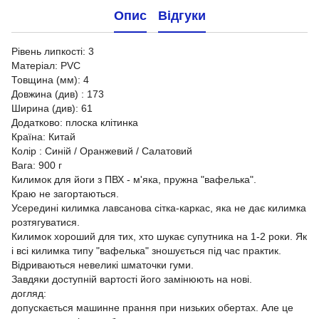
Опис
Відгуки
Рівень липкості: 3
Матеріал: PVC
Товщина (мм): 4
Довжина (див) : 173
Ширина (див): 61
Додатково: плоска клітинка
Країна: Китай
Колір : Синій / Оранжевий / Салатовий
Вага: 900 г
Килимок для йоги з ПВХ - м'яка, пружна "вафелька".
Краю не загортаються.
Усередині килимка лавсанова сітка-каркас, яка не дає килимка
розтягуватися.
Килимок хороший для тих, хто шукає супутника на 1-2 роки. Як
і всі килимка типу "вафелька" зношується під час практик.
Відриваються невеликі шматочки гуми.
Завдяки доступній вартості його замінюють на нові.
догляд:
допускається машинне прання при низьких обертах. Але це