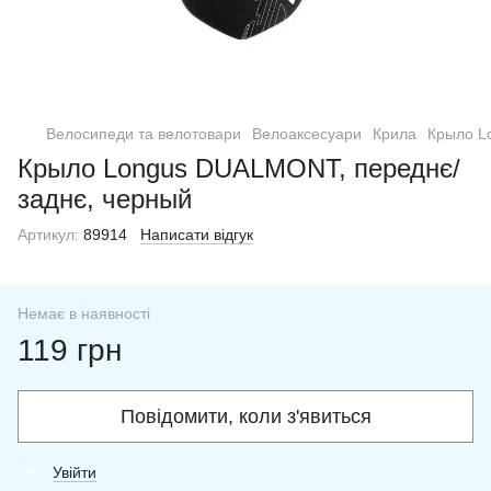
Велосипеди та велотовари
Велоаксесуари
Крила
Крыло L
Крыло Longus DUALMONT, переднє/
заднє, черный
Артикул:
89914
Написати відгук
Немає в наявності
119 грн
Повідомити, коли з'явиться
Увійти
%