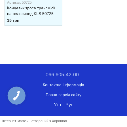
Артикул: 50725
Концевик троса трансмісії
на велосипед KLS 50725
2штт Сірий
15 грн
066 605-42-00
Контактна інформація
Повна версія сайту
Укр
Рус
Інтернет-магазин створений з Хорошоп