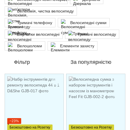
Велохімія, чистка велосипеду
Тримачі телефону
Велосипедні сумки
Перчатки велосипедні
Тримачі велосипеду
Велошоломи
Елементи захисту
Фільтр
За популярністю
−23%
Безкоштовно на Розетку
Безкоштовно на Розетку