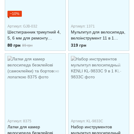
−10%
Артикул: GJB-032
Артикул: 1371
Шестигранник трикутний 4,
Мультитул для велосипеда,
5, 6 мм для ремонту
велоінструмент 11 в 1
велосипедів Feel Fit
(витискач для ланцюга,
80 грн
319 грн
89 грн
Червоний
шестигранники та ін.)
Артикул: 8375
Артикул: KL-9833C
Латки для камер
Набор инструментов
велосипеда безклейові
мультитул велосипедный