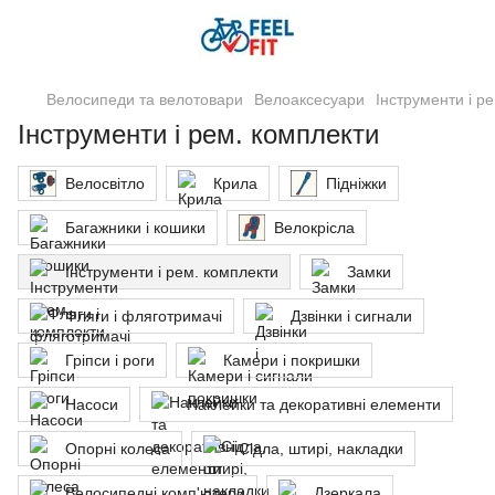
Велосипеди та велотовари
Велоаксесуари
Інструменти і р
Інструменти і рем. комплекти
Велосвітло
Крила
Підніжки
Багажники і кошики
Велокрісла
Інструменти і рем. комплекти
Замки
Фляги і фляготримачі
Дзвінки і сигнали
Гріпси і роги
Камери і покришки
Насоси
Наклейки та декоративні елементи
Опорні колеса
Сідла, штирі, накладки
Велосипедні комп'ютери
Дзеркала