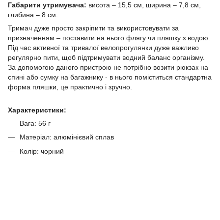
Габарити утримувача:
висота – 15,5 см, ширина – 7,8 см,
глибина – 8 см.
Тримач дуже просто закріпити та використовувати за
призначенням – поставити на нього флягу чи пляшку з водою.
Під час активної та тривалої велопрогулянки дуже важливо
регулярно пити, щоб підтримувати водний баланс організму.
За допомогою даного пристрою не потрібно возити рюкзак на
спині або сумку на багажнику - в нього поміститься стандартна
форма пляшки, це практично і зручно.
Характеристики:
Вага: 56 г
Матеріал: алюмінієвий сплав
Колір: чорний