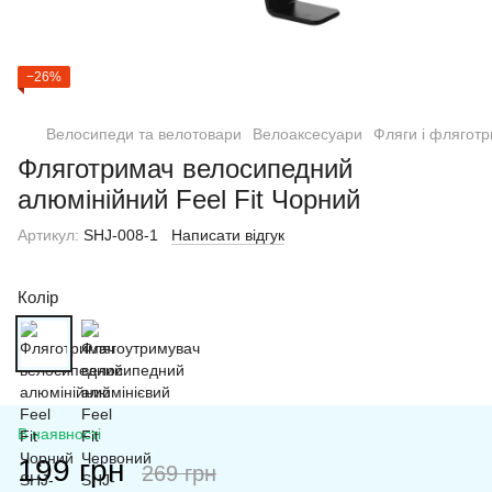
−26%
Велосипеди та велотовари
Велоаксесуари
Фляги і фляготр
Фляготримач велосипедний
алюмінійний Feel Fit Чорний
Артикул:
SHJ-008-1
Написати відгук
Колір
В наявності
199 грн
269 грн