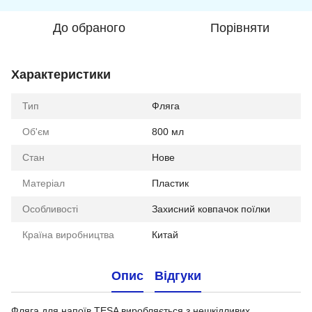
До обраного
Порівняти
Характеристики
Тип
Фляга
Об'єм
800 мл
Стан
Нове
Матеріал
Пластик
Особливості
Захисний ковпачок поїлки
Країна виробництва
Китай
Опис
Відгуки
Фляга для напоїв TESA виробляється з нешкідливих