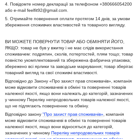
4. Повідомте номер декларації за телефоном +380666054200
або e-mail feelfit92@gmail.com.
5. Отримайте повернення оплати протягом 14 днів, за умови
збереження споживчих властивостей та товарного вигляду.
ВИ МОЖЕТЕ ПОВЕРНУТИ ТОВАР АБО ОБМІНЯТИ ЙОГО,
ЯКЩО: товар не був у вжитку і не має слідів використання
споживачем: подряпин, сколів, потертостей, плям тощо; товар
повністю укомплектований та збережена фабрична упаковка;
збережено всі ярлики та заводське маркування; товар зберігає
товарний вигляд та свої споживчі властивості.
Відповідно до Закону «Про захист прав споживачів», компанія
може відмовити споживачеві в обміні та поверненні товарів
належної якості, якщо вони належать до категорій, зазначених
у чинному Переліку непродовольчих товарів належної якості,
що не підлягають поверненню та обміну.
Відповідно закону
"Про захист прав споживачів»
, компанія
може відмовити споживачеві в обміні та поверненні товарів
належної якості, якщо вони відносяться до категорій,
зазначених у чинному
Переліку непродовольчих товарів
належної якості, що не підлягають поверненню та обміну
.