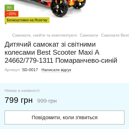
Хіт
−20%
Безкоштовно на Розетку
Самокати, скейти та комплектуючі
Самокати
Самокати Best
Дитячий самокат зі світними
колесами Best Scooter Maxi А
24662/779-1311 Помаранчево-синій
Артикул:
SD-0017
Написати відгук
Немає в наявності
799 грн
999 грн
Повідомити, коли з'явиться