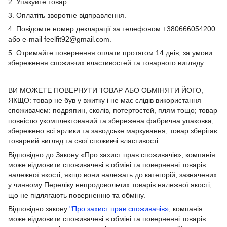
2. Упакуйте товар.
3. Оплатіть зворотне відправлення.
4. Повідомте номер декларації за телефоном +380666054200
або e-mail feelfit92@gmail.com.
5. Отримайте повернення оплати протягом 14 днів, за умови
збереження споживчих властивостей та товарного вигляду.
ВИ МОЖЕТЕ ПОВЕРНУТИ ТОВАР АБО ОБМІНЯТИ ЙОГО,
ЯКЩО: товар не був у вжитку і не має слідів використання
споживачем: подряпин, сколів, потертостей, плям тощо; товар
повністю укомплектований та збережена фабрична упаковка;
збережено всі ярлики та заводське маркування; товар зберігає
товарний вигляд та свої споживчі властивості.
Відповідно до Закону «Про захист прав споживачів», компанія
може відмовити споживачеві в обміні та поверненні товарів
належної якості, якщо вони належать до категорій, зазначених
у чинному Переліку непродовольчих товарів належної якості,
що не підлягають поверненню та обміну.
Відповідно закону
"Про захист прав споживачів»
, компанія
може відмовити споживачеві в обміні та поверненні товарів