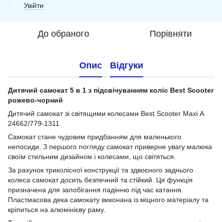
Увійти
%
До обраного
Порівняти
Опис
Відгуки
Дитячий самокат 5 в 1 з підсвічуванням коліс Best Scooter
рожево-чорний
Дитячий самокат зі світящими колесами Best Scooter Maxi А
24662/779-1311
Самокат стане чудовим придбанням для маленького
непосиди. З першого погляду самокат приверне увагу малюка
своїм стильним дизайном і колесами, що світяться.
За рахунок триколісної конструкції та здвоєного заднього
колеса самокат досить безпечний та стійкий. Ця функція
призначена для запобігання падінню під час катання.
Пластмасова дека самокату виконана із міцного матеріалу та
кріпиться на алюмінієву раму.