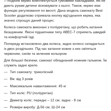
Т-подібне кермо комплектується гумовими накладками, які не
дають рукам дитини зісковзувати з нього. Також, кермо має
функцію регулювання по висоті. Дана модель самокату Best
Scooter додатково отримала кнопку від'єднання керма, яка
значно спрощує даний процес.
Колеса самоката виконані з поліуретану, що робить катання
безшумним. Якісні підшипники типу ABEC-7 сприяють швидкій
та комфортній їзді.
Попереду встановлено два колеса, заднє колесо складається
із двох роздільних. Під час катання кожне з них світиться
червоним, синім та зеленим кольором.
Для більшої безпеки, самокат обладнаний ножним гальмом. Їм
служить заднє крило.
Тип самокату: триколісний
Вік: від 3 років
Максимальне навантаження: 45 кг
Тип коліс: PU (поліуретан)
Діаметр коліс: передні – 12 см; заднє - 8 см
Розміри виробу: Д-56 см; Ш-24 см