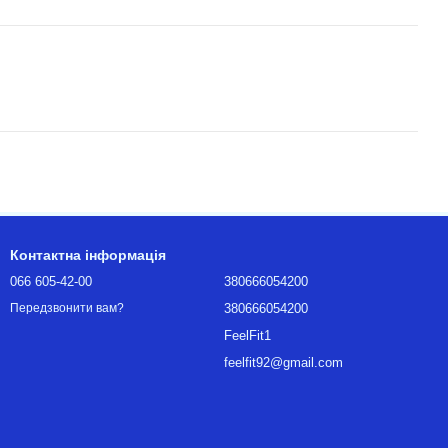
Контактна інформація
066 605-42-00
380666054200
380666054200
Передзвонити вам?
FeelFit1
feelfit92@gmail.com