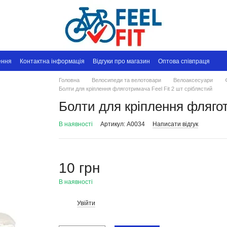
ення
Контактна інформація
Відгуки про магазин
Оптова співпраця
Головна
Велосипеди та велотовари
Велоаксесуари
Болти для кріплення фляготримача Feel Fit 2 шт сріблястий
Болти для кріплення флягот
В наявності
Артикул: A0034
Написати відгук
10 грн
В наявності
Увійти
%