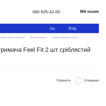
066 605-42-00
Мій кошик
Вхід
Укр
Фляги і фляготримачі
Фляготримачі
Фляготримачі Feel Fit
римача Feel Fit 2 шт сріблястий
Порівняти
В бажання