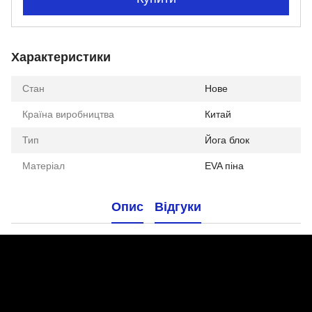
Характеристики
Стан
Нове
Країна виробництва
Китай
Тип
Йога блок
Матеріал
EVA піна
Опис
Відгуки