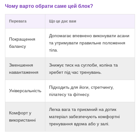
Чому варто обрати саме цей блок?
Перевага
Що це дає вам
Допомагає впевнено виконувати асани
Покращення
та утримувати правильне положення
балансу
тіла.
Зменшення
Знижує тиск на суглоби, коліна та
навантаження
хребет під час тренувань.
Підходить для йоги, стретчингу,
Універсальність
пілатесу та фітнесу.
Легка вага та приємний на дотик
Комфорт у
матеріал забезпечують комфортні
використанні
тренування вдома або у залі.