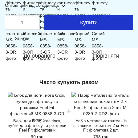
Оптові ціни
від 10 одиниць
Купити
Увійти
%
До обраного
Порівняти
Часто купують разом
Блок для йоги, йога блок,
Набір металевих гантель із
к
кубик для фітнесу та розтяжки
вініловим покриттям 2 кг Feel
Feel Fit фіолетовий
Fit фіолетова 2 шт.
99 грн
798 грн