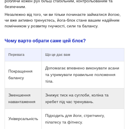
роблячи кожен рух більш стабільним, контрольованим та
безпечним.
Незалежно від того, чи ви тільки починаєте займатися йогою,
чи вже активно тренуєтесь, йога-блок стане вашим надійним
помічником у розвитку гнучкості, сили та балансу.
Чому варто обрати саме цей блок?
Перевага
Що це дає вам
Допомагає впевнено виконувати асани
Покращення
та утримувати правильне положення
балансу
тіла.
Зменшення
Знижує тиск на суглоби, коліна та
навантаження
хребет під час тренувань.
Підходить для йоги, стретчингу,
Універсальність
пілатесу та фітнесу.