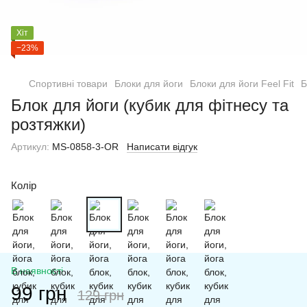
Хіт
−23%
Спортивні товари
Блоки для йоги
Блоки для йоги Feel Fit
Б
Блок для йоги (кубик для фітнесу та
розтяжки)
Артикул:
MS-0858-3-OR
Написати відгук
Колір
В наявності
99 грн
129 грн