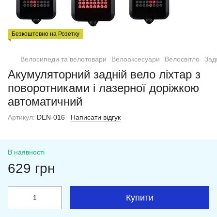
Безкоштовно на Розетку
Велосипеди та велотовари
Велоаксесуари
Велосвітло
Зад
Акумуляторний задній вело ліхтар з
поворотниками і лазерної доріжкою
автоматичний
Артикул:
DEN-016
Написати відгук
В наявності
629 грн
Купити