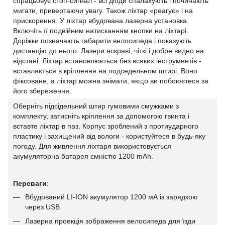
спрацьовує стоп-сигнал - всі діоди спалахують і починають
мигати, привертаючи увагу. Також ліхтар «реагує» і на
прискорення. У ліхтар вбудована лазерна установка.
Включіть її подвійним натисканням кнопки на ліхтарі.
Доріжки позначають габарити велосипеда і показують
дистанцію до нього. Лазери яскраві, чіткі і добре видно на
відстані. Ліхтар встановлюється без всяких інструментів -
вставляється в кріплення на подседельном штирі. Воно
фіксоване, а ліхтар можна знімати, якщо ви побоюєтеся за
його збереження.
Оберніть підсідельний штир гумовими смужками з
комплекту, затисніть кріплення за допомогою гвинта і
вставте ліхтар в паз. Корпус зроблений з протиударного
пластику і захищений від вологи - користуйтеся в будь-яку
погоду. Для живлення ліхтаря використовується
акумуляторна батарея ємністю 1200 mAh.
Переваги
:
Вбудований LI-ION акумулятор 1200 мА із зарядкою
через USB
Лазерна проекція зображення велосипеда для їзди